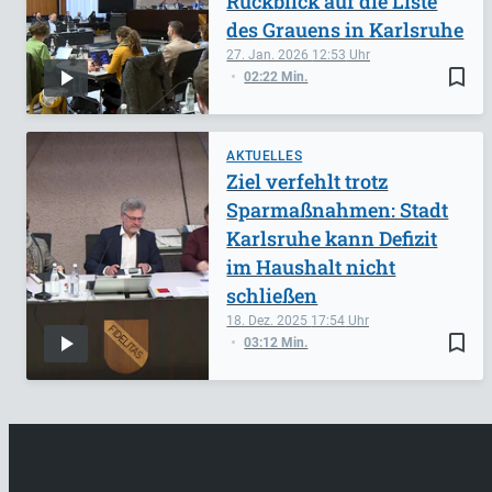
Rückblick auf die Liste
des Grauens in Karlsruhe
27. Jan. 2026
12:53
bookmark_border
02:22 Min.
AKTUELLES
Ziel verfehlt trotz
Sparmaßnahmen: Stadt
Karlsruhe kann Defizit
im Haushalt nicht
schließen
18. Dez. 2025
17:54
bookmark_border
03:12 Min.