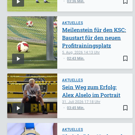
bookmark_border
03:36 Min.
AKTUELLES
Meilenstein für den KSC:
Baustart für den neuen
Profitrainingsplatz
5. Aug. 2026
14:13
bookmark_border
02:43 Min.
AKTUELLES
Sein Weg zum Erfolg:
Alex Alselo im Portrait
31. Juli 2026
17:18
bookmark_border
03:45 Min.
AKTUELLES