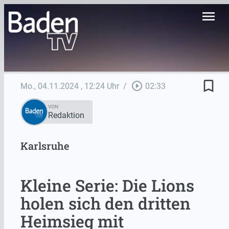
menu
bookmark_border
play_circle_outline
Mo., 04.11.2024
, 12:24 Uhr
/
02:33
VON
Redaktion
Karlsruhe
Kleine Serie: Die Lions
holen sich den dritten
Heimsieg mit