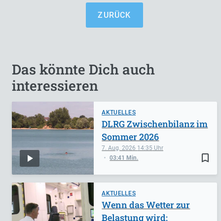
ZURÜCK
Das könnte Dich auch
interessieren
AKTUELLES
DLRG Zwischenbilanz im
Sommer 2026
7. Aug. 2026
14:35
bookmark_border
03:41 Min.
AKTUELLES
Wenn das Wetter zur
Belastung wird: