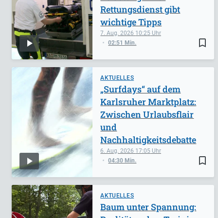
Rettungsdienst gibt
wichtige Tipps
7. Aug. 2026
10:25
bookmark_border
02:51 Min.
AKTUELLES
„Surfdays“ auf dem
Karlsruher Marktplatz:
Zwischen Urlaubsflair
und
Nachhaltigkeitsdebatte
6. Aug. 2026
17:05
bookmark_border
04:30 Min.
AKTUELLES
Baum unter Spannung: