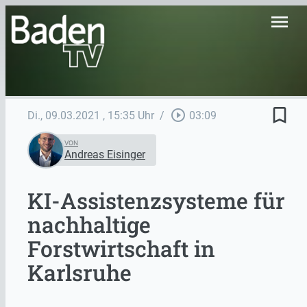
menu
bookmark_border
play_circle_outline
Di., 09.03.2021
, 15:35 Uhr
/
03:09
VON
Andreas Eisinger
KI-Assistenzsysteme für
nachhaltige
Forstwirtschaft in
Karlsruhe