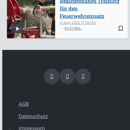
Realitätsnahes Training
für den
Feuerwehreinsatz
5. Aug. 2026
17:34
bookmark_border
03:31 Min.
AGB
Datenschutz
Impressum