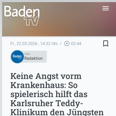
menu
bookmark_border
play_circle_outline
Fr., 22.05.2026
, 14:32 Uhr
/
02:44
VON
Redaktion
Keine Angst vorm
Krankenhaus: So
spielerisch hilft das
Karlsruher Teddy-
Klinikum den Jüngsten