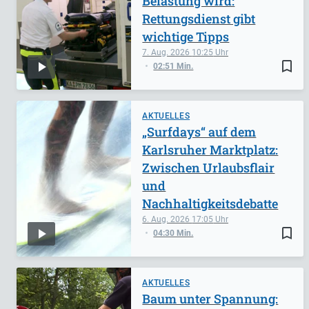
Belastung wird:
Rettungsdienst gibt
wichtige Tipps
7. Aug. 2026
10:25
bookmark_border
02:51 Min.
AKTUELLES
„Surfdays“ auf dem
Karlsruher Marktplatz:
Zwischen Urlaubsflair
und
Nachhaltigkeitsdebatte
6. Aug. 2026
17:05
bookmark_border
04:30 Min.
AKTUELLES
Baum unter Spannung: