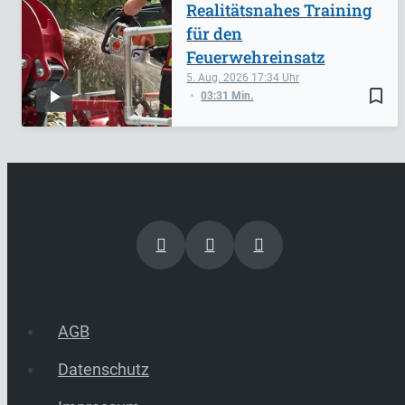
Realitätsnahes Training
für den
Feuerwehreinsatz
5. Aug. 2026
17:34
bookmark_border
03:31 Min.
AGB
Datenschutz