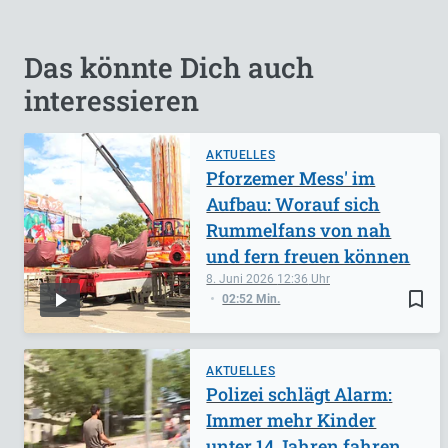
Das könnte Dich auch
interessieren
AKTUELLES
Pforzemer Mess' im
Aufbau: Worauf sich
Rummelfans von nah
und fern freuen können
8. Juni 2026
12:36
bookmark_border
02:52 Min.
AKTUELLES
Polizei schlägt Alarm:
Immer mehr Kinder
unter 14 Jahren fahren