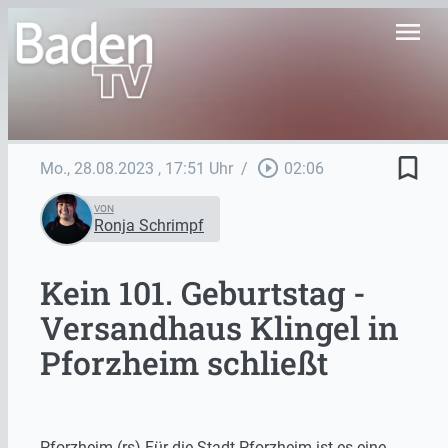
menu
bookmark_border
play_circle_outline
Mo., 28.08.2023
, 17:51 Uhr
/
02:06
VON
Ronja Schrimpf
Kein 101. Geburtstag -
Versandhaus Klingel in
Pforzheim schließt
Pforzheim (rs) Für die Stadt Pforzheim ist es eine