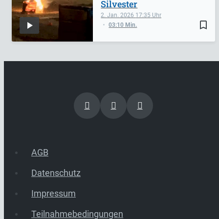
Silvester
2. Jan. 2026
17:35
bookmark_border
03:10 Min.
AGB
Datenschutz
Impressum
Teilnahmebedingungen