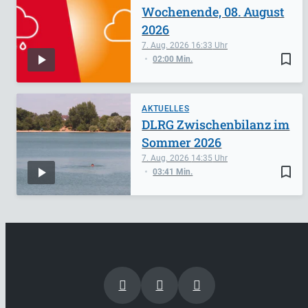
Wochenende, 08. August
2026
7. Aug. 2026
16:33
bookmark_border
02:00 Min.
AKTUELLES
DLRG Zwischenbilanz im
Sommer 2026
7. Aug. 2026
14:35
bookmark_border
03:41 Min.