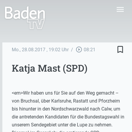
menu
bookmark_border
play_circle_outline
Mo., 28.08.2017
, 19:02 Uhr
/
08:21
Katja Mast (SPD)
<em>Wir haben uns für Sie auf den Weg gemacht –
von Bruchsal, über Karlsruhe, Rastatt und Pforzheim
bis hinunter in den Nordschwarzwald nach Calw, um
die antretenden Kandidaten für die Bundestagswahl in
unserem Sendegebiet unter die Lupe zu nehmen.