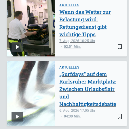
AKTUELLES
Wenn das Wetter zur
Belastung wird:
Rettungsdienst gibt
wichtige Tipps
7. Aug. 2026
10:25
bookmark_border
02:51 Min.
AKTUELLES
„Surfdays“ auf dem
Karlsruher Marktplatz:
Zwischen Urlaubsflair
und
Nachhaltigkeitsdebatte
6. Aug. 2026
17:05
bookmark_border
04:30 Min.