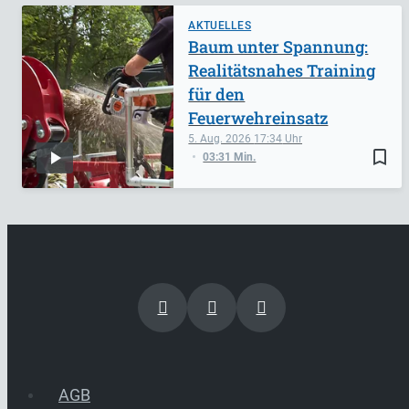
AKTUELLES
Baum unter Spannung:
Realitätsnahes Training
für den
Feuerwehreinsatz
5. Aug. 2026
17:34
bookmark_border
03:31 Min.
AGB