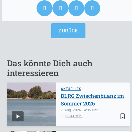
ZURÜCK
Das könnte Dich auch
interessieren
AKTUELLES
DLRG Zwischenbilanz im
Sommer 2026
7. Aug. 2026
14:35
bookmark_border
03:41 Min.