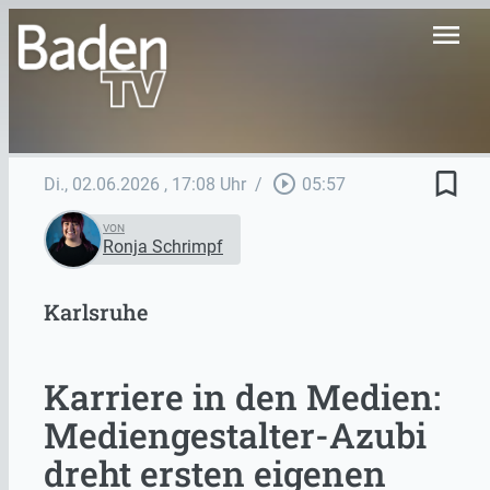
menu
bookmark_border
play_circle_outline
Di., 02.06.2026
, 17:08 Uhr
/
05:57
VON
Ronja Schrimpf
Karlsruhe
Karriere in den Medien:
Mediengestalter-Azubi
dreht ersten eigenen