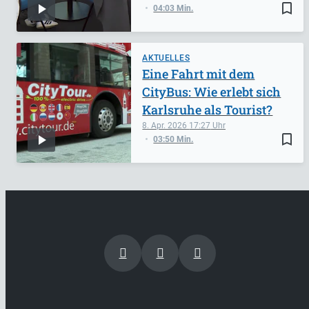
bookmark_border
04:03 Min.
AKTUELLES
Eine Fahrt mit dem
CityBus: Wie erlebt sich
Karlsruhe als Tourist?
8. Apr. 2026
17:27
bookmark_border
03:50 Min.