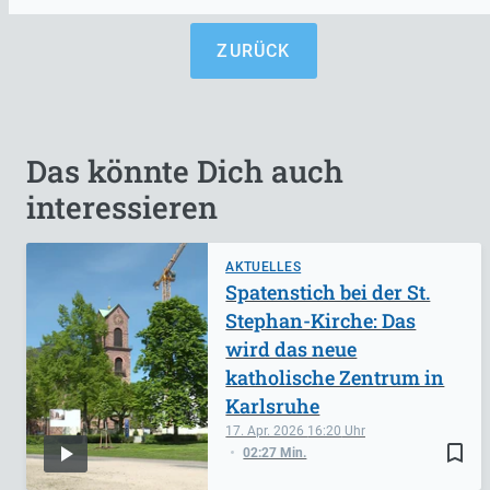
ZURÜCK
Das könnte Dich auch
interessieren
AKTUELLES
Spatenstich bei der St.
Stephan-Kirche: Das
wird das neue
katholische Zentrum in
Karlsruhe
17. Apr. 2026
16:20
bookmark_border
02:27 Min.