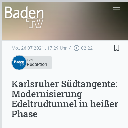
menu
bookmark_border
play_circle_outline
Mo., 26.07.2021
, 17:29 Uhr
/
02:22
VON
Redaktion
Karlsruher Südtangente:
Modernisierung
Edeltrudtunnel in heißer
Phase