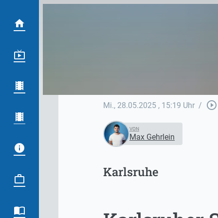
play_circle_outline
Mi., 28.05.2025
, 15:19 Uhr
/
VON
Max Gehrlein
Karlsruhe