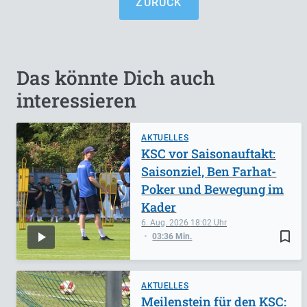
ZURÜCK
Das könnte Dich auch
interessieren
AKTUELLES
KSC vor Saisonauftakt:
Saisonziel, Ben Farhat-
Poker und Bewegung im
Kader
6. Aug. 2026
18:02
bookmark_border
03:36 Min.
AKTUELLES
Meilenstein für den KSC: