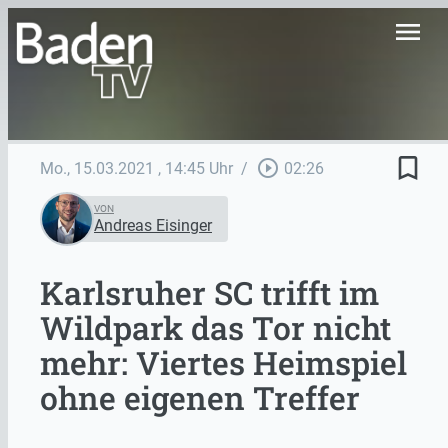
menu
bookmark_border
play_circle_outline
Mo., 15.03.2021
, 14:45 Uhr
/
02:26
VON
Andreas Eisinger
Karlsruher SC trifft im
Wildpark das Tor nicht
mehr: Viertes Heimspiel
ohne eigenen Treffer