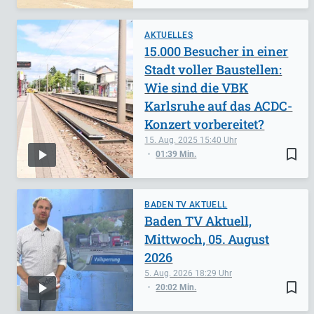
AKTUELLES
15.000 Besucher in einer
Stadt voller Baustellen:
Wie sind die VBK
Karlsruhe auf das ACDC-
Konzert vorbereitet?
15. Aug. 2025
15:40
bookmark_border
01:39 Min.
BADEN TV AKTUELL
Baden TV Aktuell,
Mittwoch, 05. August
2026
5. Aug. 2026
18:29
bookmark_border
20:02 Min.