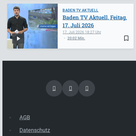
BADEN TV AKTUELL
Baden TV Aktuell, Feitag,
17. Juli 2026
17. Juli 2026
18:27
bookmark_border
20:02 Min.
AGB
Datenschutz