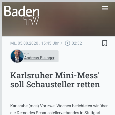
menu
bookmark_border
play_circle_outline
Mi., 05.08.2020
, 15:45 Uhr
/
02:32
VON
Andreas Eisinger
Karlsruher Mini-Mess'
soll Schausteller retten
Karlsruhe (mcs) Vor zwei Wochen berichteten wir über
die Demo des Schausstellerverbandes in Stuttgart.