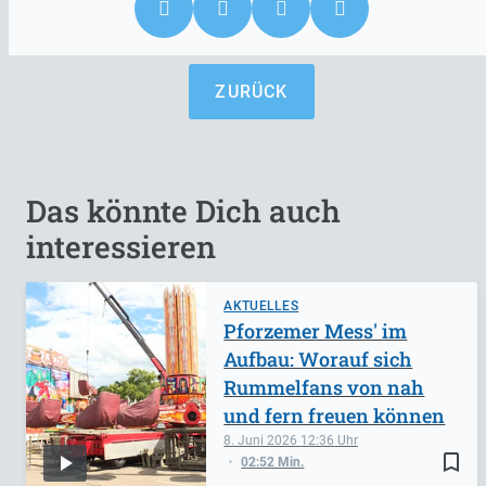
ZURÜCK
Das könnte Dich auch
interessieren
AKTUELLES
Pforzemer Mess' im
Aufbau: Worauf sich
Rummelfans von nah
und fern freuen können
8. Juni 2026
12:36
bookmark_border
02:52 Min.