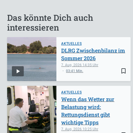
Das könnte Dich auch
interessieren
AKTUELLES
DLRG Zwischenbilanz im
Sommer 2026
7. Aug. 2026
14:35
bookmark_border
03:41 Min.
AKTUELLES
Wenn das Wetter zur
Belastung wird:
Rettungsdienst gibt
wichtige Tipps
7. Aug. 2026
10:25