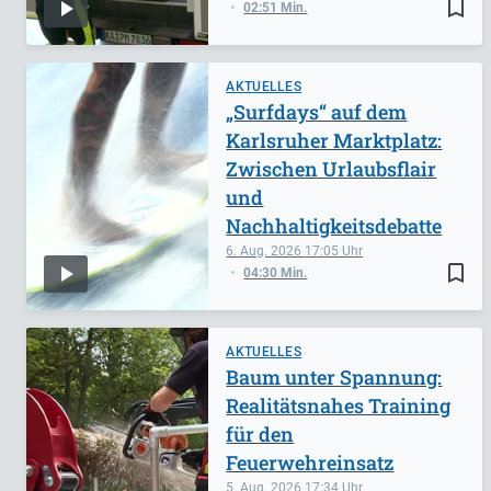
bookmark_border
02:51 Min.
AKTUELLES
„Surfdays“ auf dem
Karlsruher Marktplatz:
Zwischen Urlaubsflair
und
Nachhaltigkeitsdebatte
6. Aug. 2026
17:05
bookmark_border
04:30 Min.
AKTUELLES
Baum unter Spannung:
Realitätsnahes Training
für den
Feuerwehreinsatz
5. Aug. 2026
17:34