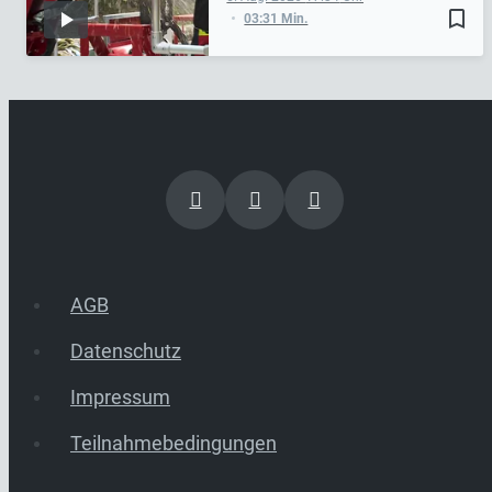
bookmark_border
03:31 Min.
AGB
Datenschutz
Impressum
Teilnahmebedingungen