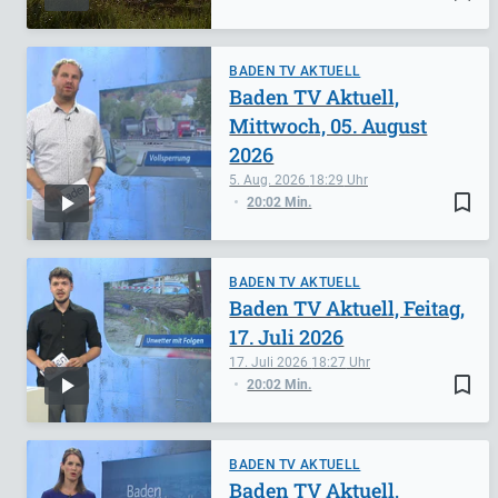
BADEN TV AKTUELL
Baden TV Aktuell,
Mittwoch, 05. August
2026
5. Aug. 2026
18:29
bookmark_border
20:02 Min.
BADEN TV AKTUELL
Baden TV Aktuell, Feitag,
17. Juli 2026
17. Juli 2026
18:27
bookmark_border
20:02 Min.
BADEN TV AKTUELL
Baden TV Aktuell,