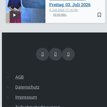
Freitag, 03. Juli 2026
3. Juli 2026
17:14
bookmark_border
20:00 Min.
AGB
Datenschutz
Impressum