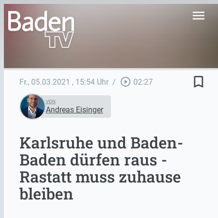
menu
bookmark_border
play_circle_outline
Fr., 05.03.2021
, 15:54 Uhr
/
02:27
VON
Andreas Eisinger
Karlsruhe und Baden-
Baden dürfen raus -
Rastatt muss zuhause
bleiben