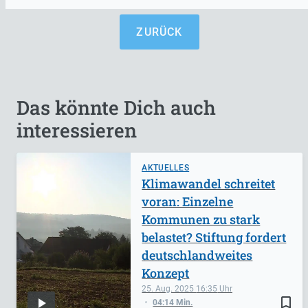
ZURÜCK
Das könnte Dich auch
interessieren
AKTUELLES
Klimawandel schreitet
voran: Einzelne
Kommunen zu stark
belastet? Stiftung fordert
deutschlandweites
Konzept
25. Aug. 2025
16:35
bookmark_border
04:14 Min.