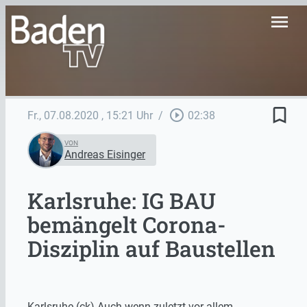
menu
bookmark_border
play_circle_outline
Fr., 07.08.2020
, 15:21 Uhr
/
02:38
VON
Andreas Eisinger
Karlsruhe: IG BAU
bemängelt Corona-
Disziplin auf Baustellen
Karlsruhe (ck) Auch wenn zuletzt vor allem