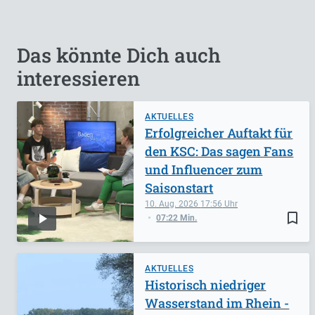
Das könnte Dich auch
interessieren
AKTUELLES
Erfolgreicher Auftakt für
den KSC: Das sagen Fans
und Influencer zum
Saisonstart
10. Aug. 2026
17:56
bookmark_border
07:22 Min.
AKTUELLES
Historisch niedriger
Wasserstand im Rhein -