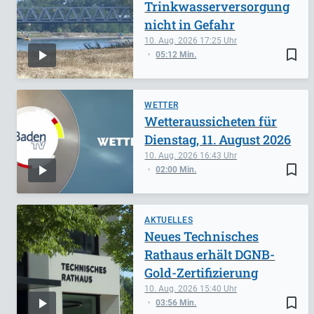
Trinkwasserversorgung
nicht in Gefahr
10. Aug. 2026
17:25
bookmark_border
05:12 Min.
WETTER
Wetteraussicheten für
Dienstag, 11. August 2026
10. Aug. 2026
16:43
bookmark_border
02:00 Min.
AKTUELLES
Neues Technisches
Rathaus erhält DGNB-
Gold-Zertifizierung
10. Aug. 2026
15:40
bookmark_border
03:56 Min.