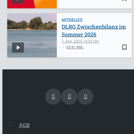
AKTUELLES
DLRG Zwischenbilanz im
Sommer 2026
7. Aug. 2026
14:35
bookmark_border
03:41 Min.
AGB