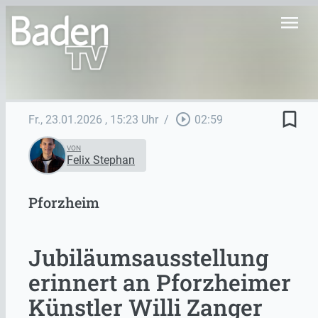
menu
bookmark_border
play_circle_outline
Fr., 23.01.2026
, 15:23 Uhr
/
02:59
VON
Felix Stephan
Pforzheim
Jubiläumsausstellung
erinnert an Pforzheimer
Künstler Willi Zanger