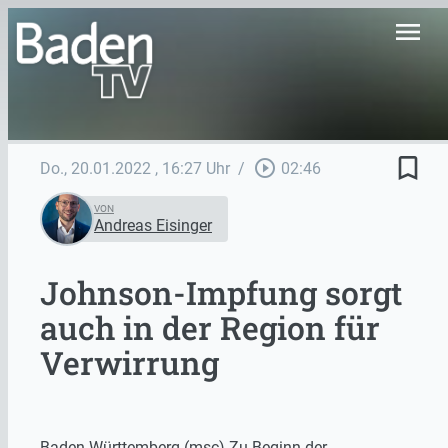
menu
bookmark_border
play_circle_outline
Do., 20.01.2022
, 16:27 Uhr
/
02:46
VON
Andreas Eisinger
Johnson-Impfung sorgt
auch in der Region für
Verwirrung
Baden-Württemberg (msc) Zu Beginn der