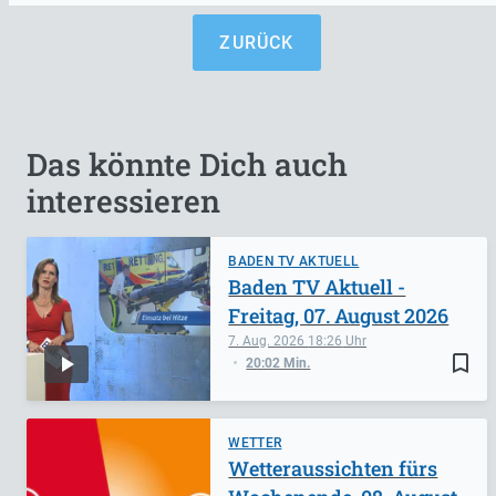
ZURÜCK
Das könnte Dich auch
interessieren
BADEN TV AKTUELL
Baden TV Aktuell -
Freitag, 07. August 2026
7. Aug. 2026
18:26
bookmark_border
20:02 Min.
WETTER
Wetteraussichten fürs