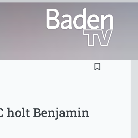
bookmark_border
SC holt Benjamin