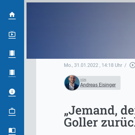
play_circle_out
Mo., 31.01.2022
, 14:18 Uhr
/
VON
Andreas Eisinger
„Jemand, der
Goller zurü