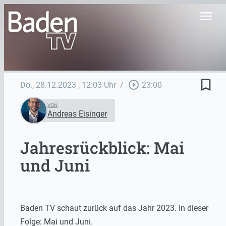
menu
bookmark_border
play_circle_outline
Do., 28.12.2023
, 12:03 Uhr
/
23:00
VON
Andreas Eisinger
Jahresrückblick: Mai
und Juni
Baden TV schaut zurück auf das Jahr 2023. In dieser
Folge: Mai und Juni.