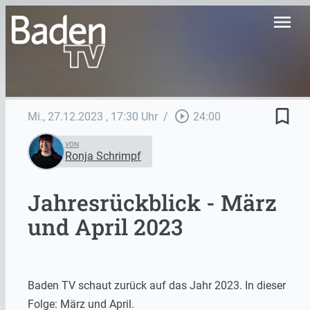
menu
bookmark_border
play_circle_outline
Mi., 27.12.2023
, 17:30 Uhr
/
24:00
VON
Ronja Schrimpf
Jahresrückblick - März
und April 2023
Baden TV schaut zurück auf das Jahr 2023. In dieser
Folge: März und April.