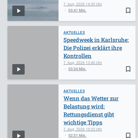
7. Aug. 2026
14:35
bookmark_border
03:41 Min.
AKTUELLES
Speedweek in Karlsruhe:
Die Polizei erklärt ihre
Kontrollen
7. Aug. 2026
13:40
bookmark_border
03:34 Min.
AKTUELLES
Wenn das Wetter zur
Belastung wird:
Rettungsdienst gibt
wichtige Tipps
7. Aug. 2026
10:25
bookmark_border
02:51 Min.