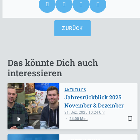
ZURÜCK
Das könnte Dich auch
interessieren
AKTUELLES
Jahresrückblick 2025
November & Dezember
31. Dez. 2025
10:24
bookmark_border
24:00 Min.