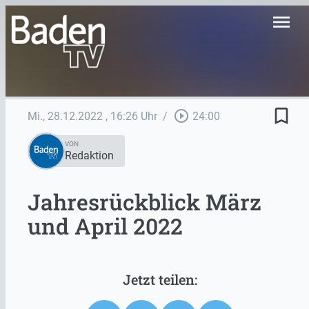
menu
bookmark_border
play_circle_outline
Mi., 28.12.2022
, 16:26 Uhr
/
24:00
VON
Redaktion
Jahresrückblick März
und April 2022