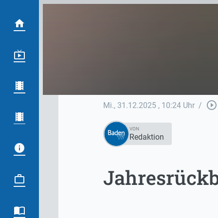
play_circle_outline
Mi., 31.12.2025
, 10:24 Uhr
/
VON
Redaktion
Jahresrückb