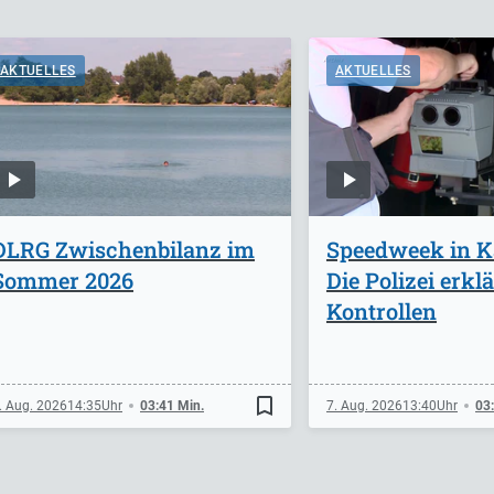
AKTUELLES
AKTUELLES
DLRG Zwischenbilanz im
Speedweek in K
Sommer 2026
Die Polizei erklä
Kontrollen
bookmark_border
. Aug. 2026
14:35
03:41 Min.
7. Aug. 2026
13:40
03