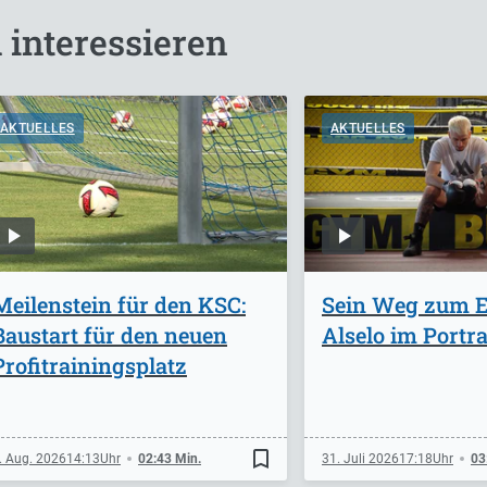
 interessieren
AKTUELLES
AKTUELLES
Meilenstein für den KSC:
Sein Weg zum Er
Baustart für den neuen
Alselo im Portra
Profitrainingsplatz
bookmark_border
. Aug. 2026
14:13
02:43 Min.
31. Juli 2026
17:18
03