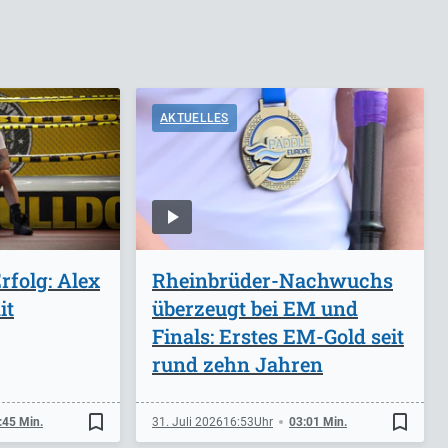
AKTUELLES
folg: Alex
Rheinbrüder-Nachwuchs
it
überzeugt bei EM und
Finals: Erstes EM-Gold seit
rund zehn Jahren
bookmark_border
bookmark_border
:45 Min.
31. Juli 2026
16:53
03:01 Min.