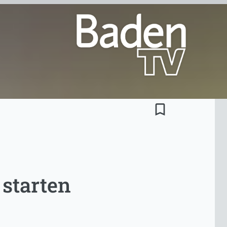
bookmark_border
starten