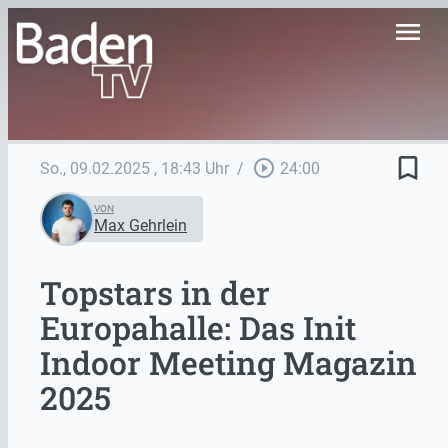
menu
bookmark_border
play_circle_outline
So., 09.02.2025
, 18:43 Uhr
/
24:00
VON
Max Gehrlein
Topstars in der
Europahalle: Das Init
Indoor Meeting Magazin
2025