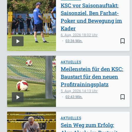
KSC vor Saisonauftakt:
Saisonziel, Ben Farhat-
Poker und Bewegung im
Kader
6. Aug. 2026
18:02
bookmark_border
03:36 Min.
AKTUELLES
Meilenstein für den KSC:
Baustart für den neuen
Profitrainingsplatz
5. Aug. 2026
14:13
bookmark_border
02:43 Min.
AKTUELLES
Sein Weg zum Erfolg: