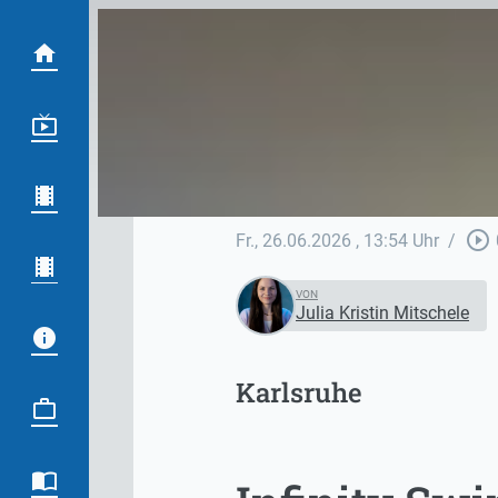
play_circle_outline
Fr., 26.06.2026
, 13:54 Uhr
/
VON
Julia Kristin Mitschele
Karlsruhe