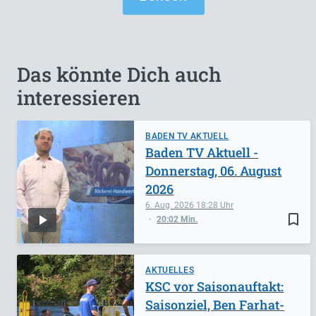
Das könnte Dich auch
interessieren
BADEN TV AKTUELL
Baden TV Aktuell -
Donnerstag, 06. August
2026
6. Aug. 2026
18:28
bookmark_border
20:02 Min.
AKTUELLES
KSC vor Saisonauftakt:
Saisonziel, Ben Farhat-