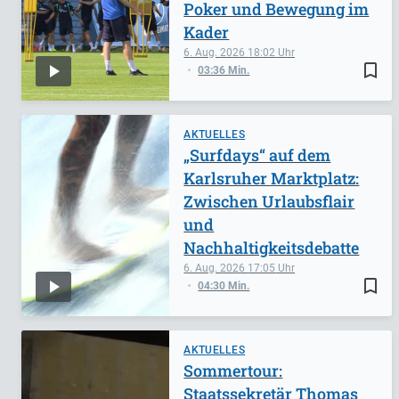
Poker und Bewegung im
Kader
6. Aug. 2026
18:02
bookmark_border
03:36 Min.
AKTUELLES
„Surfdays“ auf dem
Karlsruher Marktplatz:
Zwischen Urlaubsflair
und
Nachhaltigkeitsdebatte
6. Aug. 2026
17:05
bookmark_border
04:30 Min.
AKTUELLES
Sommertour:
Staatssekretär Thomas