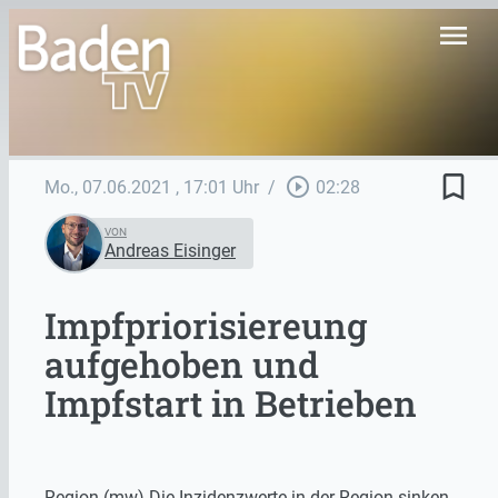
menu
bookmark_border
play_circle_outline
Mo., 07.06.2021
, 17:01 Uhr
/
02:28
VON
Andreas Eisinger
Impfpriorisiereung
aufgehoben und
Impfstart in Betrieben
Region (mw) Die Inzidenzwerte in der Region sinken