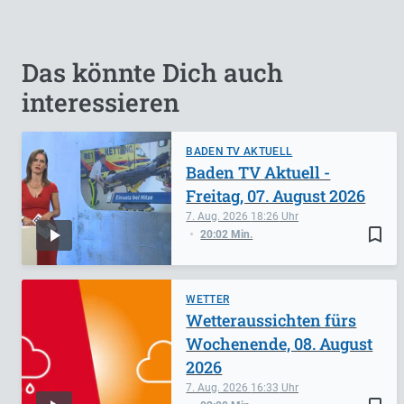
Das könnte Dich auch
interessieren
BADEN TV AKTUELL
Baden TV Aktuell -
Freitag, 07. August 2026
7. Aug. 2026
18:26
bookmark_border
20:02 Min.
WETTER
Wetteraussichten fürs
Wochenende, 08. August
2026
7. Aug. 2026
16:33