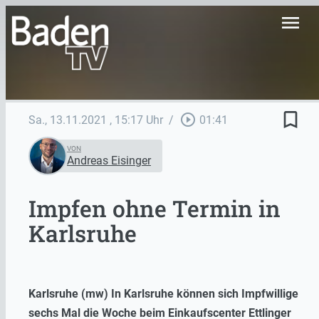
menu
bookmark_border
play_circle_outline
Sa., 13.11.2021
, 15:17 Uhr
/
01:41
VON
Andreas Eisinger
Impfen ohne Termin in
Karlsruhe
Karlsruhe (mw) In Karlsruhe können sich Impfwillige
sechs Mal die Woche beim Einkaufscenter Ettlinger