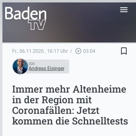
menu
bookmark_border
play_circle_outline
Fr., 06.11.2020
, 16:17 Uhr
/
03:04
VON
Andreas Eisinger
Immer mehr Altenheime
in der Region mit
Coronafällen: Jetzt
kommen die Schnelltests