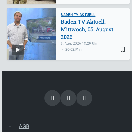
BADEN TV AKTUELL
Baden TV Aktuell,
Mittwoch, 05. August
2026
5. Aug. 2026
18:29
bookmark_border
20:02 Min.
AGB