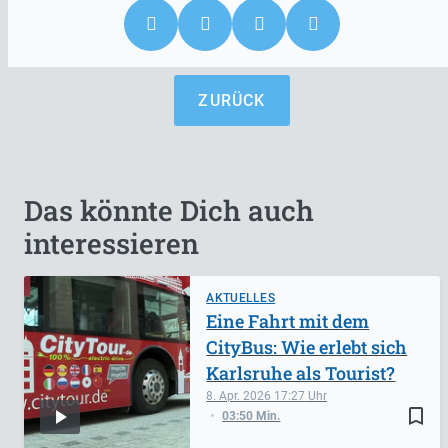
ZURÜCK
Das könnte Dich auch
interessieren
AKTUELLES
Eine Fahrt mit dem
CityBus: Wie erlebt sich
Karlsruhe als Tourist?
8. Apr. 2026
17:27
bookmark_border
03:50 Min.