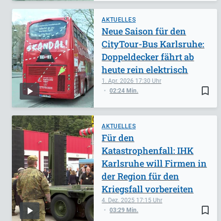
AKTUELLES
Neue Saison für den
CityTour-Bus Karlsruhe:
Doppeldecker fährt ab
heute rein elektrisch
1. Apr. 2026
17:30
bookmark_border
02:24 Min.
AKTUELLES
Für den
Katastrophenfall: IHK
Karlsruhe will Firmen in
der Region für den
Kriegsfall vorbereiten
4. Dez. 2025
17:15
bookmark_border
03:29 Min.