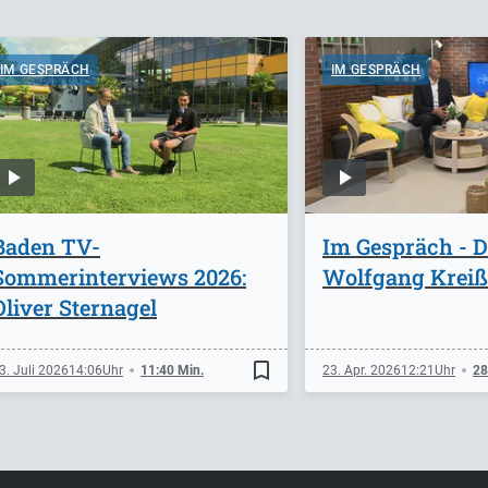
IM GESPRÄCH
IM GESPRÄCH
Baden TV-
Im Gespräch - D
Sommerinterviews 2026:
Wolfgang Kreiß
Oliver Sternagel
bookmark_border
3. Juli 2026
14:06
11:40 Min.
23. Apr. 2026
12:21
28