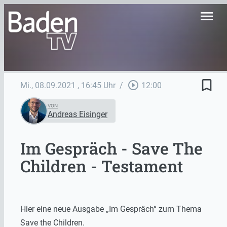
menu
bookmark_border
play_circle_outline
Mi., 08.09.2021
, 16:45 Uhr
/
12:00
VON
Andreas Eisinger
Im Gespräch - Save The
Children - Testament
Hier eine neue Ausgabe „Im Gespräch“ zum Thema
Save the Children.