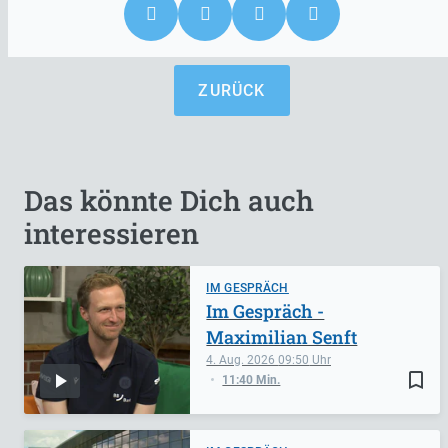
ZURÜCK
Das könnte Dich auch
interessieren
IM GESPRÄCH
Im Gespräch -
Maximilian Senft
4. Aug. 2026
09:50
bookmark_border
11:40 Min.