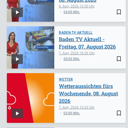
8. Aug. 2026
10:30
bookmark_border
24:00 Min.
BADEN TV AKTUELL
Baden TV Aktuell -
Freitag, 07. August 2026
7. Aug. 2026
18:26
bookmark_border
20:02 Min.
WETTER
Wetteraussichten fürs
Wochenende, 08. August
2026
7. Aug. 2026
16:33
bookmark_border
02:00 Min.