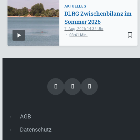
AKTUELLES
DLRG Zwischenbilanz im
Sommer 2026
7. Aug. 2026
14:35
bookmark_border
03:41 Min.
AGB
Datenschutz