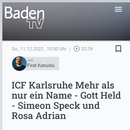
menu
bookmark_border
play_circle_outline
So., 11.12.2022
, 10:00 Uhr
/
32:39
VON
Firat Konuslu
ICF Karlsruhe Mehr als
nur ein Name - Gott Held
- Simeon Speck und
Rosa Adrian