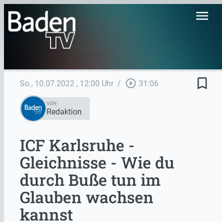
menu
bookmark_border
play_circle_outline
So., 10.07.2022
, 12:00 Uhr
/
31:06
VON
Redaktion
ICF Karlsruhe -
Gleichnisse - Wie du
durch Buße tun im
Glauben wachsen
kannst