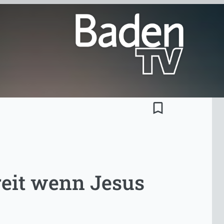
bookmark_border
ereit wenn Jesus