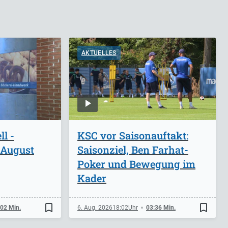
AKTUELLES
l -
KSC vor Saisonauftakt:
 August
Saisonziel, Ben Farhat-
Poker und Bewegung im
Kader
bookmark_border
bookmark_border
:02 Min.
6. Aug. 2026
18:02
03:36 Min.