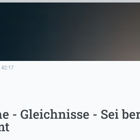
42:17
e - Gleichnisse - Sei b
mt