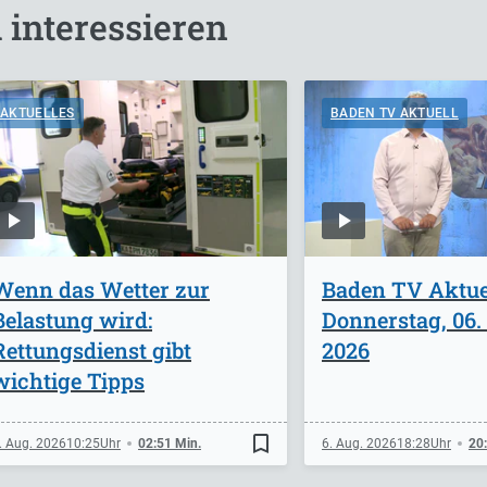
 interessieren
AKTUELLES
BADEN TV AKTUELL
Wenn das Wetter zur
Baden TV Aktuel
Belastung wird:
Donnerstag, 06.
Rettungsdienst gibt
2026
wichtige Tipps
bookmark_border
. Aug. 2026
10:25
02:51 Min.
6. Aug. 2026
18:28
20