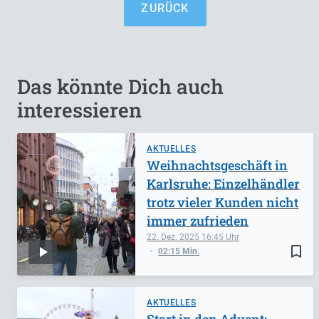
ZURÜCK
Das könnte Dich auch
interessieren
AKTUELLES
Weihnachtsgeschäft in
Karlsruhe: Einzelhändler
trotz vieler Kunden nicht
immer zufrieden
22. Dez. 2025
16:45
bookmark_border
02:15 Min.
AKTUELLES
Start in den Advent: