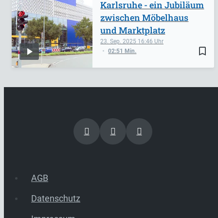
Karlsruhe - ein Jubiläum
zwischen Möbelhaus
und Marktplatz
23. Sep. 2025
16:46
bookmark_border
02:51 Min.
AGB
Datenschutz