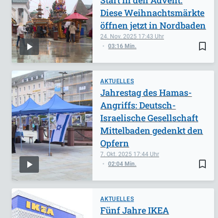
Diese Weihnachtsmärkte
öffnen jetzt in Nordbaden
24. Nov. 2025
17:43
bookmark_border
03:16 Min.
AKTUELLES
Jahrestag des Hamas-
Angriffs: Deutsch-
Israelische Gesellschaft
Mittelbaden gedenkt den
Opfern
7. Okt. 2025
17:44
bookmark_border
02:04 Min.
AKTUELLES
Fünf Jahre IKEA