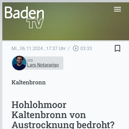
menu
bookmark_border
play_circle_outline
Mi., 06.11.2024
, 17:37 Uhr
/
03:33
VON
Lars Notararigo
Kaltenbronn
Hohlohmoor
Kaltenbronn von
Austrocknung bedroht?