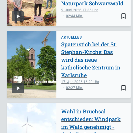
Naturpark Schwarzwald
9. Juni 2026
17:35
bookmark_border
02:44 Min.
AKTUELLES
Spatenstich bei der St.
Stephan-Kirche: Das
wird das neue
katholische Zentrum in
Karlsruhe
17. Apr. 2026
16:20
bookmark_border
02:27 Min.
Wahl in Bruchsal
entschieden: Windpark
im Wald genehmigt -