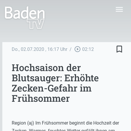
menu
bookmark_border
play_circle_outline
Do., 02.07.2020
, 16:17 Uhr
/
02:12
Hochsaison der
Blutsauger: Erhöhte
Zecken-Gefahr im
Frühsommer
Region (aj) Im Frühsommer beginnt die Hochzeit der
Zecken. Warmes, feuchtes Wetter gefällt ihnen am