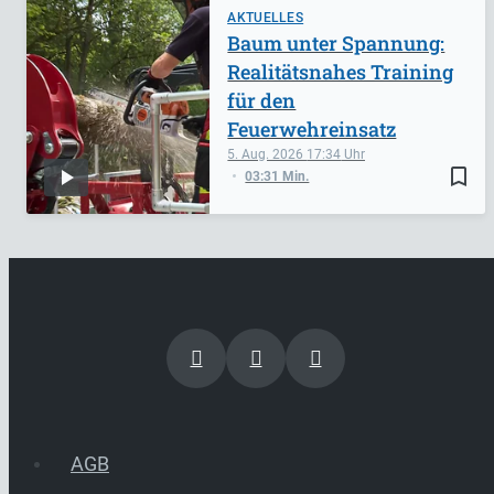
AKTUELLES
Baum unter Spannung:
Realitätsnahes Training
für den
Feuerwehreinsatz
5. Aug. 2026
17:34
bookmark_border
03:31 Min.
AGB