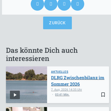
ZURÜCK
Das könnte Dich auch
interessieren
AKTUELLES
DLRG Zwischenbilanz im
Sommer 2026
7. Aug. 2026
14:35
bookmark_border
03:41 Min.