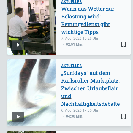
AKTUELLES
Wenn das Wetter zur
Belastung wird:
Rettungsdienst gibt
wichtige Tipps
7. Aug. 2026
10:25
bookmark_border
02:51 Min.
AKTUELLES
„Surfdays“ auf dem
Karlsruher Marktplatz:
Zwischen Urlaubsflair
und
Nachhaltigkeitsdebatte
6. Aug. 2026
17:05
bookmark_border
04:30 Min.