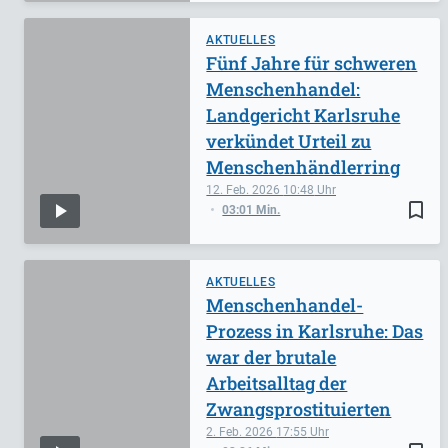
AKTUELLES
Fünf Jahre für schweren
Menschenhandel:
Landgericht Karlsruhe
verkündet Urteil zu
Menschenhändlerring
12. Feb. 2026
10:48
bookmark_border
03:01 Min.
AKTUELLES
Menschenhandel-
Prozess in Karlsruhe: Das
war der brutale
Arbeitsalltag der
Zwangsprostituierten
2. Feb. 2026
17:55