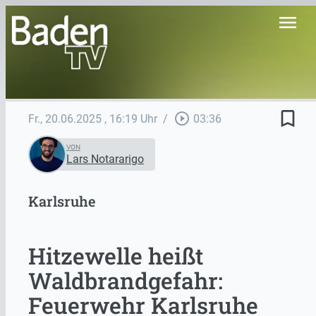
menu
bookmark_border
play_circle_outline
Fr., 20.06.2025
, 16:19 Uhr
/
03:36
VON
Lars Notararigo
Karlsruhe
Hitzewelle heißt
Waldbrandgefahr:
Feuerwehr Karlsruhe