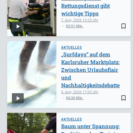
Rettungsdienst gibt
wichtige Tipps
7. Aug. 2026
10:25
bookmark_border
02:51 Min.
AKTUELLES
„Surfdays“ auf dem
Karlsruher Marktplatz:
Zwischen Urlaubsflair
und
Nachhaltigkeitsdebatte
6. Aug. 2026
17:05
bookmark_border
04:30 Min.
AKTUELLES
Baum unter Spannung: