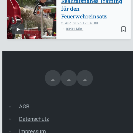
Realitätsnahes Training
für den
Feuerwehreinsatz
5. Aug. 2026
17:34
bookmark_border
03:31 Min.
AGB
Datenschutz
Impressum