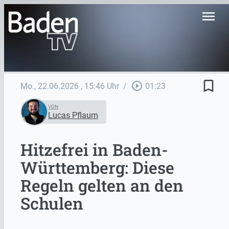
menu
bookmark_border
play_circle_outline
Mo., 22.06.2026
, 15:46 Uhr
/
01:23
VON
Lucas Pflaum
Hitzefrei in Baden-
Württemberg: Diese
Regeln gelten an den
Schulen