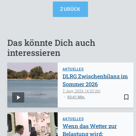
ZURÜCK
Das könnte Dich auch
interessieren
AKTUELLES
DLRG Zwischenbilanz im
Sommer 2026
7. Aug. 2026
14:35
bookmark_border
03:41 Min.
AKTUELLES
Wenn das Wetter zur
Belastung wird: