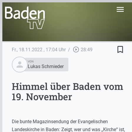
menu
bookmark_border
play_circle_outline
Fr., 18.11.2022
, 17:04 Uhr
/
28:49
person
VON
Lukas Schmieder
Himmel über Baden vom
19. November
Die bunte Magazinsendung der Evangelischen
Landeskirche in Baden: Zeigt, wer und was „Kirche“ ist,