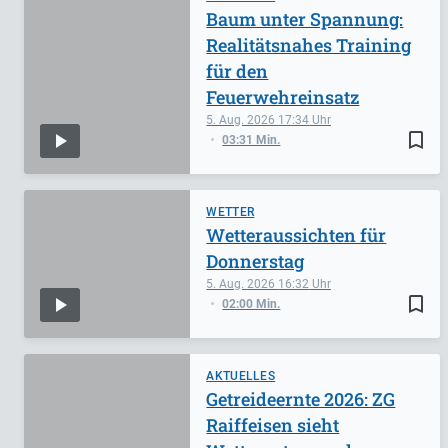
Baum unter Spannung:
Realitätsnahes Training
für den
Feuerwehreinsatz
5. Aug. 2026
17:34
bookmark_border
03:31 Min.
WETTER
Wetteraussichten für
Donnerstag
5. Aug. 2026
16:32
bookmark_border
02:00 Min.
AKTUELLES
Getreideernte 2026: ZG
Raiffeisen sieht