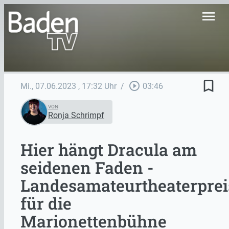
menu
bookmark_border
play_circle_outline
Mi., 07.06.2023
, 17:32 Uhr
/
03:46
VON
Ronja Schrimpf
Hier hängt Dracula am
seidenen Faden -
Landesamateurtheaterprei
für die
Marionettenbühne