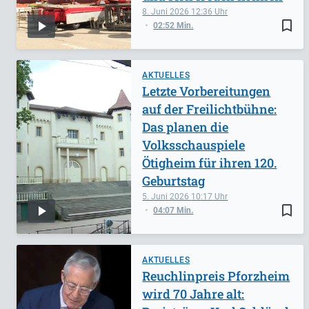
8. Juni 2026
12:36
bookmark_border
02:52 Min.
AKTUELLES
Letzte Vorbereitungen
auf der Freilichtbühne:
Das planen die
Volksschauspiele
Ötigheim für ihren 120.
Geburtstag
5. Juni 2026
10:17
bookmark_border
04:07 Min.
AKTUELLES
Reuchlinpreis Pforzheim
wird 70 Jahre alt: