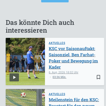
Das könnte Dich auch
interessieren
AKTUELLES
KSC vor Saisonauftakt:
Saisonziel, Ben Farhat-
Poker und Bewegung im
Kader
6. Aug. 2026
18:02
bookmark_border
03:36 Min.
AKTUELLES
Meilenstein für den KSC:
Baustart für den neuen