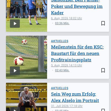
Poker und Bewegung im
Kader
6. Aug. 2026
18:02
bookmark_border
03:36 Min.
AKTUELLES
Meilenstein für den KSC:
Baustart für den neuen
Profitrainingsplatz
5. Aug. 2026
14:13
bookmark_border
02:43 Min.
AKTUELLES
Sein Weg zum Erfolg:
Alex Alselo im Portrait
31. Juli 2026
17:18
bookmark_border
03:45 Min.