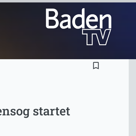
bookmark_border
nsog startet