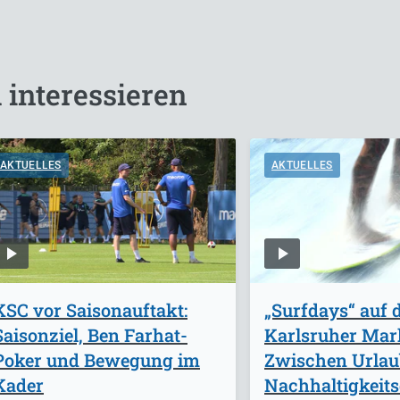
 interessieren
AKTUELLES
AKTUELLES
KSC vor Saisonauftakt:
„Surfdays“ auf
Saisonziel, Ben Farhat-
Karlsruher Mark
Poker und Bewegung im
Zwischen Urlau
Kader
Nachhaltigkeits