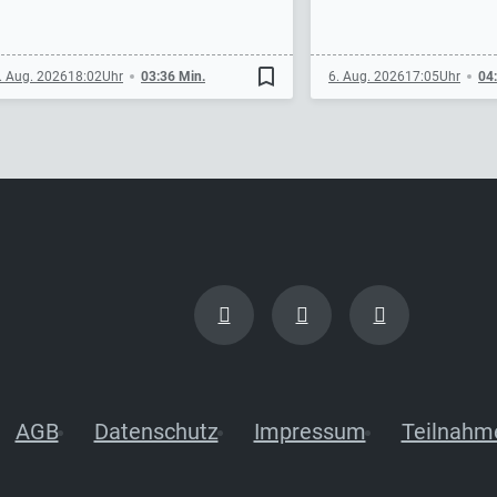
bookmark_border
. Aug. 2026
18:02
03:36 Min.
6. Aug. 2026
17:05
04
AGB
Datenschutz
Impressum
Teilnahm