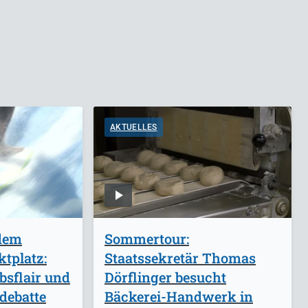
AKTUELLES
 dem
Sommertour:
tplatz:
Staatssekretär Thomas
bsflair und
Dörflinger besucht
debatte
Bäckerei-Handwerk in