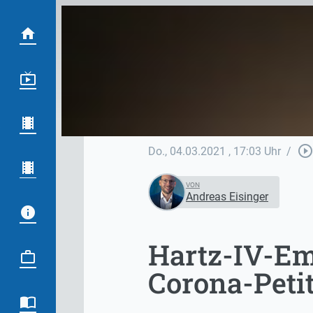
play_circle_outlin
Do., 04.03.2021
, 17:03 Uhr
/
VON
Andreas Eisinger
Hartz-IV-Em
Corona-Peti