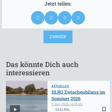
ZURÜCK
Das könnte Dich auch
interessieren
AKTUELLES
DLRG Zwischenbilanz im
Sommer 2026
7. Aug. 2026
14:35
bookmark_border
03:41 Min.