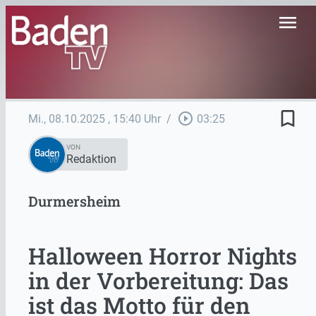
menu
bookmark_border
play_circle_outline
Mi., 08.10.2025
, 15:40 Uhr
/
03:25
VON
Redaktion
Durmersheim
Halloween Horror Nights
in der Vorbereitung: Das
ist das Motto für den