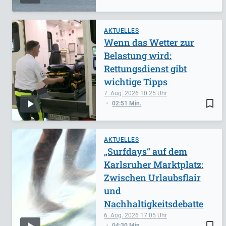
AKTUELLES
Wenn das Wetter zur
Belastung wird:
Rettungsdienst gibt
wichtige Tipps
7. Aug. 2026
10:25
bookmark_border
02:51 Min.
AKTUELLES
„Surfdays“ auf dem
Karlsruher Marktplatz:
Zwischen Urlaubsflair
und
Nachhaltigkeitsdebatte
6. Aug. 2026
17:05
bookmark_border
04:30 Min.