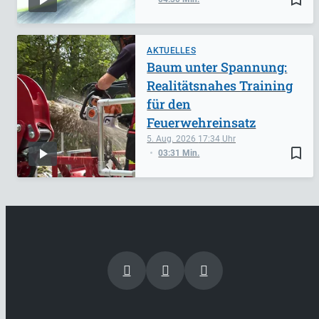
AKTUELLES
Baum unter Spannung:
Realitätsnahes Training
für den
Feuerwehreinsatz
5. Aug. 2026
17:34
bookmark_border
03:31 Min.