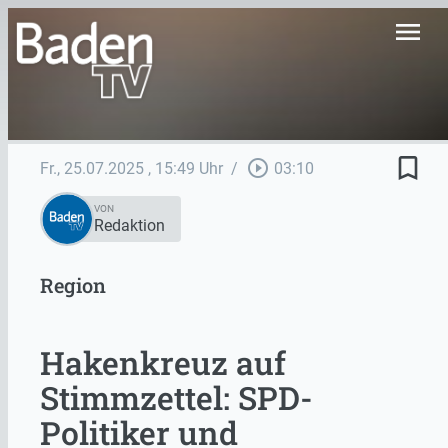
menu
bookmark_border
play_circle_outline
Fr., 25.07.2025
, 15:49 Uhr
/
03:10
VON
Redaktion
Region
Hakenkreuz auf
Stimmzettel: SPD-
Politiker und