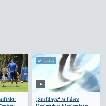
AKTUELLES
uftakt:
„Surfdays“ auf dem
Farhat-
Karlsruher Marktplatz: