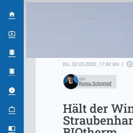
play_circle_outlin
Do., 02.03.2023
, 17:42 Uhr
/
VON
Ronja Schrimpf
Hält der Wi
Straubenhar
BIOtherm