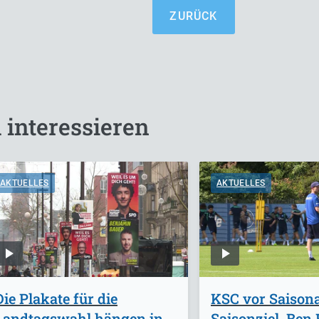
ZURÜCK
 interessieren
AKTUELLES
AKTUELLES
Die Plakate für die
KSC vor Saisona
Landtagswahl hängen in
Saisonziel, Ben 