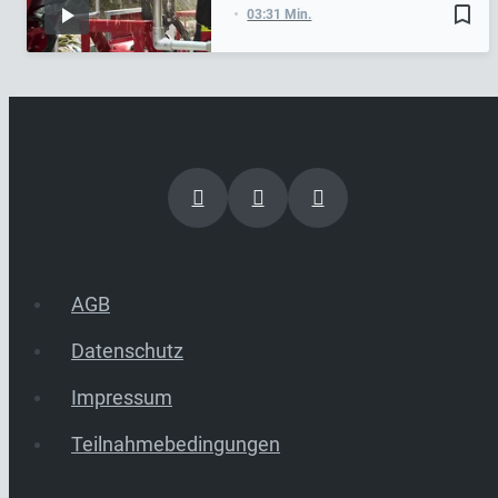
bookmark_border
03:31 Min.
AGB
Datenschutz
Impressum
Teilnahmebedingungen