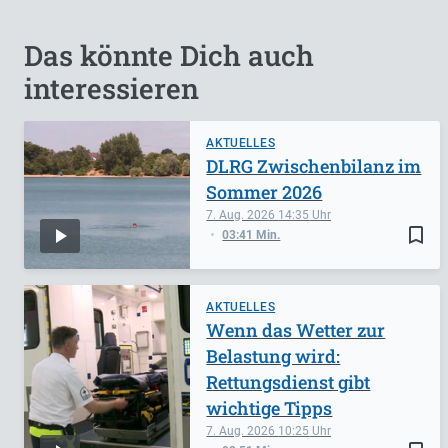
Das könnte Dich auch
interessieren
AKTUELLES
DLRG Zwischenbilanz im
Sommer 2026
7. Aug. 2026
14:35
bookmark_border
03:41 Min.
AKTUELLES
Wenn das Wetter zur
Belastung wird:
Rettungsdienst gibt
wichtige Tipps
7. Aug. 2026
10:25