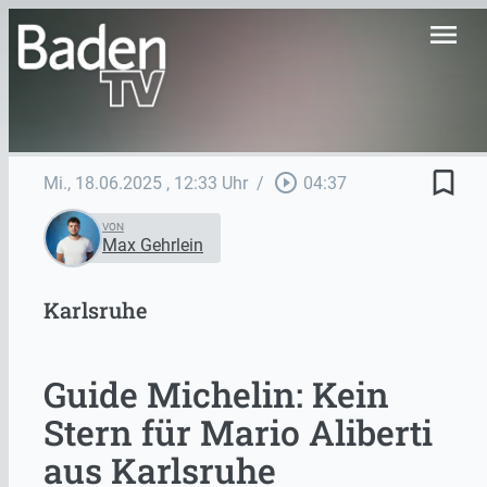
menu
bookmark_border
play_circle_outline
Mi., 18.06.2025
, 12:33 Uhr
/
04:37
VON
Max Gehrlein
Karlsruhe
Guide Michelin: Kein
Stern für Mario Aliberti
aus Karlsruhe