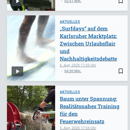
bookmark_border
02:51 Min.
AKTUELLES
„Surfdays“ auf dem
Karlsruher Marktplatz:
Zwischen Urlaubsflair
und
Nachhaltigkeitsdebatte
6. Aug. 2026
17:05
bookmark_border
04:30 Min.
AKTUELLES
Baum unter Spannung:
Realitätsnahes Training
für den
Feuerwehreinsatz
5. Aug. 2026
17:34