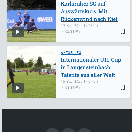
Karlsruher SC auf
Auswärtskurs: Mit
Rückenwind nach Kiel
19. Sep. 2025
17:43
bookmark_border
02:31 Min.
AKTUELLES
Internationaler U11-Cup
in Langensteinbach:
Talente aus aller Welt
15. Sep. 2025
17:07
bookmark_border
03:37 Min.