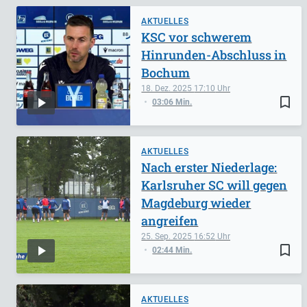
AKTUELLES
KSC vor schwerem
Hinrunden-Abschluss in
Bochum
18. Dez. 2025
17:10
bookmark_border
03:06 Min.
AKTUELLES
Nach erster Niederlage:
Karlsruher SC will gegen
Magdeburg wieder
angreifen
25. Sep. 2025
16:52
bookmark_border
02:44 Min.
AKTUELLES