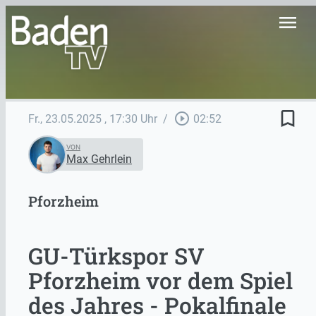
menu
bookmark_border
play_circle_outline
Fr., 23.05.2025
, 17:30 Uhr
/
02:52
VON
Max Gehrlein
Pforzheim
GU-Türkspor SV
Pforzheim vor dem Spiel
des Jahres - Pokalfinale